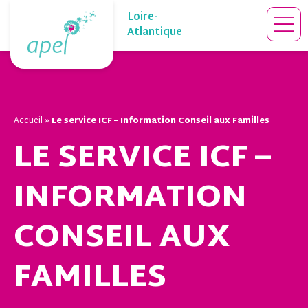
Skip
Loire-
to
Atlantique
content
Accueil
»
Le service ICF – Information Conseil aux Familles
LE SERVICE ICF –
INFORMATION
CONSEIL AUX
FAMILLES