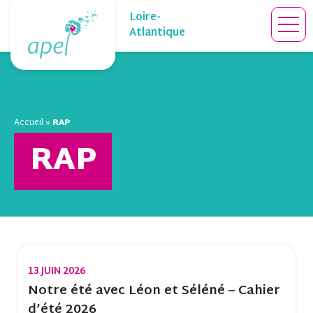
Skip
Loire-
to
Atlantique
content
Accueil
»
RAP
RAP
13 JUIN 2026
Notre été avec Léon et Séléné – Cahier
d’été 2026