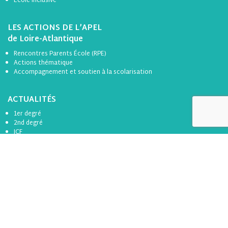
Ecole inclusive
LES ACTIONS DE L’APEL
de Loire-Atlantique
Rencontres Parents École (RPE)
Actions thématique
Accompagnement et soutien à la scolarisation
ACTUALITÉS
1er degré
2nd degré
ICF
RAP
Divers
Formation
Toutes les actualités
BOÎTE À OUTILS
Se connecter
S’inscrire