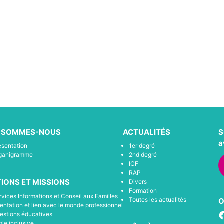
I SOMMES-NOUS
ACTUALITÉS
S
a
ésentation
1er degré
ganigramme
2nd degré
ICF
RAP
IONS ET MISSIONS
Divers
Formation
rvices Informations et Conseil aux Familles
Toutes les actualités
O
ientation et lien avec le monde professionnel
F
estions éducatives
ole inclusive