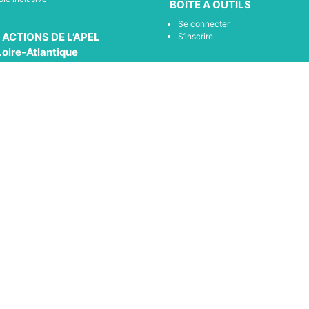
BOÎTE À OUTILS
Se connecter
 ACTIONS DE L’APEL
S’inscrire
Loire-Atlantique
ncontres Parents École (RPE)
LES PARTENAIRES
tions thématique
Tous les partenaires de l’apel 44
compagnement et soutien à la scolarisation
Mentions légales