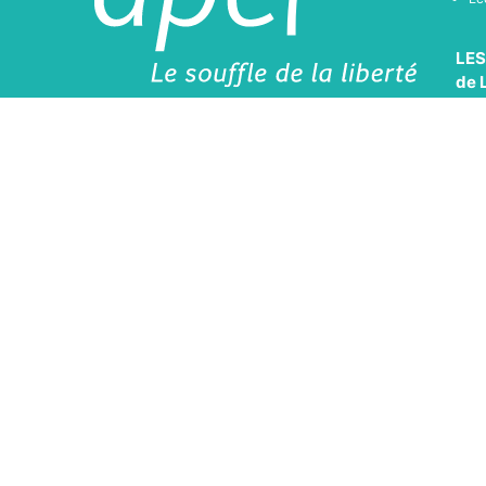
LES
de 
Re
Ac
Ac