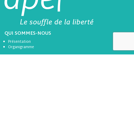
QUI SOMMES-NOUS
Présentation
Organigramme
ACTIONS ET MISSIONS
Services Informations et Conseil aux Familles
Orientation et lien avec le monde professionnel
Questions éducatives
Ecole inclusive
LES ACTIONS DE L’APEL
de Loire-Atlantique
Rencontres Parents École (RPE)
Actions thématique
Accompagnement et soutien à la scolarisation