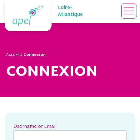
Skip
Loire-
to
Atlantique
content
Accueil
»
Connexion
CONNEXION
Username or Email