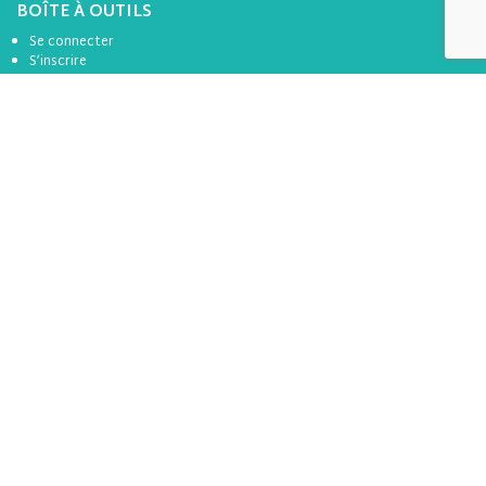
BOÎTE À OUTILS
Se connecter
S’inscrire
LES PARTENAIRES
Tous les partenaires de l’apel 44
Suivez-nous
avec Notre NEWSLETTER
S'INSCRIRE À LA NEWSLETTER
OU SUR LES RÉSEAUX
Facebook
LinkedIn
Instagram
YouTube