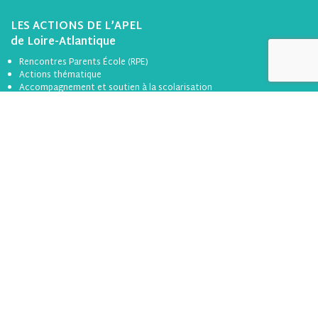
LES ACTIONS DE L’APEL
de Loire-Atlantique
Rencontres Parents École (RPE)
Actions thématique
Accompagnement et soutien à la scolarisation
ACTUALITÉS
1er degré
2nd degré
ICF
RAP
Divers
Formation
Toutes les actualités
BOÎTE À OUTILS
Se connecter
S’inscrire