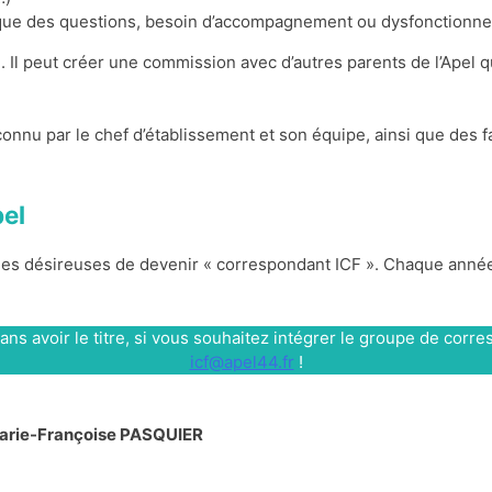
ique des questions, besoin d’accompagnement ou dysfonctionnem
. Il peut créer une commission avec d’autres parents de l’Apel q
onnu par le chef d’établissement et son équipe, ainsi que des fa
pel
es désireuses de devenir « correspondant ICF ». Chaque année, e
ans avoir le titre, si vous souhaitez intégrer le groupe de co
icf@apel44.fr
!
Marie-Françoise PASQUIER