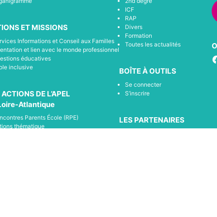
ganigramme
2nd degré
ICF
RAP
IONS ET MISSIONS
Divers
Formation
rvices Informations et Conseil aux Familles
Toutes les actualités
O
ientation et lien avec le monde professionnel
F
estions éducatives
ole inclusive
BOÎTE À OUTILS
Se connecter
 ACTIONS DE L’APEL
S’inscrire
Loire-Atlantique
ncontres Parents École (RPE)
LES PARTENAIRES
tions thématique
Tous les partenaires de l’apel 44
compagnement et soutien à la scolarisation