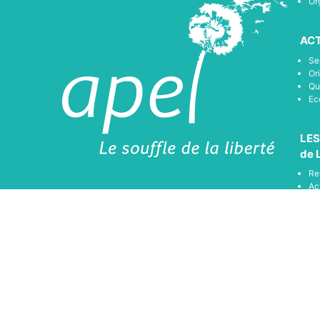
Or
ACT
Se
Or
Qu
Ec
LES
de 
Re
Ac
Ac