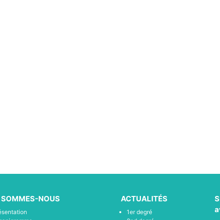
I SOMMES-NOUS
ACTUALITÉS
S
a
ésentation
1er degré