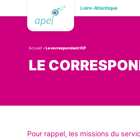
Skip
Loire-Atlantique
to
content
Accueil
»
Le correspondant ICF
LE CORRESPON
Pour rappel, les missions du servic