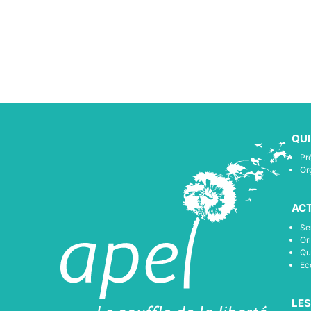
QU
Pr
Or
ACT
Se
Or
Qu
Ec
LES