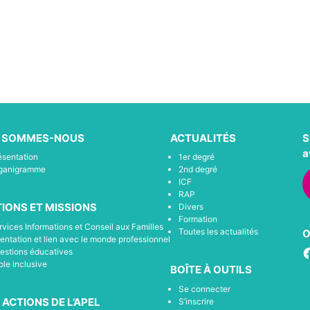
I SOMMES-NOUS
ACTUALITÉS
S
a
ésentation
1er degré
ganigramme
2nd degré
ICF
RAP
IONS ET MISSIONS
Divers
Formation
rvices Informations et Conseil aux Familles
Toutes les actualités
O
ientation et lien avec le monde professionnel
F
estions éducatives
ole inclusive
BOÎTE À OUTILS
Se connecter
 ACTIONS DE L’APEL
S’inscrire