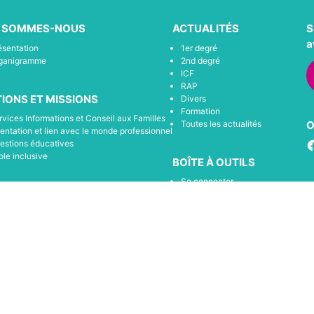
I SOMMES-NOUS
ACTUALITÉS
S
a
ésentation
1er degré
ganigramme
2nd degré
ICF
RAP
IONS ET MISSIONS
Divers
Formation
rvices Informations et Conseil aux Familles
Toutes les actualités
O
ientation et lien avec le monde professionnel
F
estions éducatives
ole inclusive
BOÎTE À OUTILS
Se connecter
 ACTIONS DE L’APEL
S’inscrire
Loire-Atlantique
ncontres Parents École (RPE)
LES PARTENAIRES
tions thématique
Tous les partenaires de l’apel 44
compagnement et soutien à la scolarisation