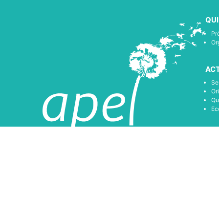
QU
Pr
Or
ACT
Se
Or
Qu
Ec
LES
de 
Re
Ac
Ac