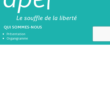
QUI SOMMES-NOUS
Présentation
Organigramme
ACTIONS ET MISSIONS
Services Informations et Conseil aux Familles
Orientation et lien avec le monde professionnel
Questions éducatives
Ecole inclusive
LES ACTIONS DE L’APEL
de Loire-Atlantique
Rencontres Parents École (RPE)
Actions thématique
Accompagnement et soutien à la scolarisation