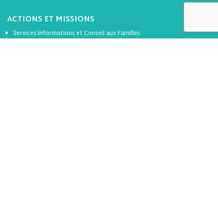
ACTIONS ET MISSIONS
Services Informations et Conseil aux Familles
Orientation et lien avec le monde professionnel
Questions éducatives
Ecole inclusive
LES ACTIONS DE L’APEL
de Loire-Atlantique
Rencontres Parents École (RPE)
Actions thématique
Accompagnement et soutien à la scolarisation
ACTUALITÉS
1er degré
2nd degré
ICF
RAP
Divers
Formation