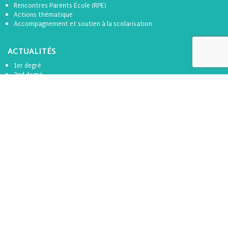
Rencontres Parents École (RPE)
Actions thématique
Accompagnement et soutien à la scolarisation
ACTUALITÉS
1er degré
2nd degré
ICF
RAP
Divers
Formation
Toutes les actualités
BOÎTE À OUTILS
Se connecter
S’inscrire
LES PARTENAIRES
Tous les partenaires de l’apel 44