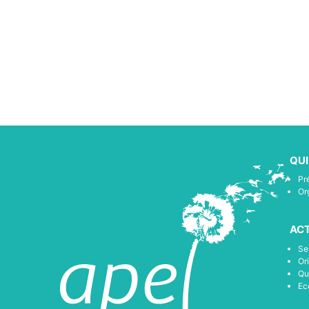
QU
Pr
Or
ACT
Se
Or
Qu
Ec