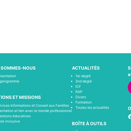
I SOMMES-NOUS
ACTUALITÉS
S
a
ésentation
1er degré
ganigramme
2nd degré
ICF
RAP
IONS ET MISSIONS
Divers
Formation
rvices Informations et Conseil aux Familles
Toutes les actualités
O
ientation et lien avec le monde professionnel
F
estions éducatives
ole inclusive
BOÎTE À OUTILS