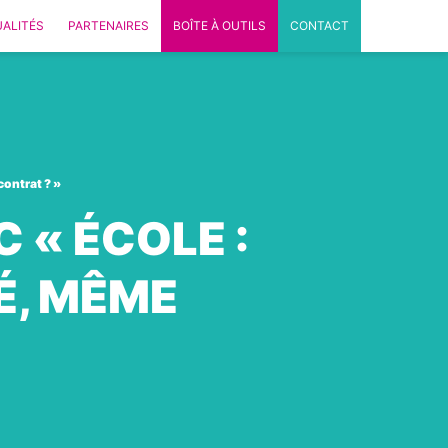
ALITÉS
PARTENAIRES
BOÎTE À OUTILS
CONTACT
contrat ? »
 « ÉCOLE :
VÉ, MÊME