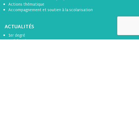
Actions thématique
Accompagnement et soutien à la scolarisation
ACTUALITÉS
1er degré
2nd degré
ICF
RAP
Divers
Formation
Toutes les actualités
BOÎTE À OUTILS
Se connecter
S’inscrire
LES PARTENAIRES
Tous les partenaires de l’apel 44