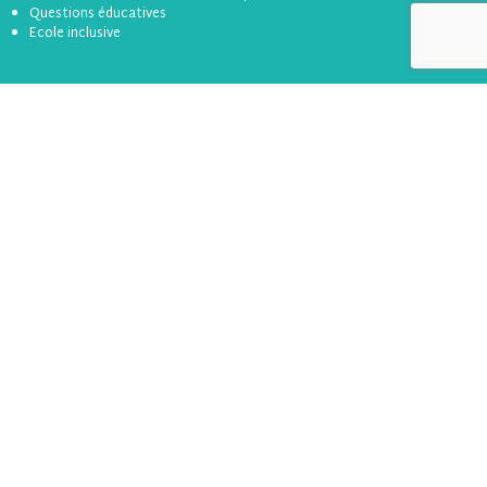
Questions éducatives
Ecole inclusive
LES ACTIONS DE L’APEL
de Loire-Atlantique
Rencontres Parents École (RPE)
Actions thématique
Accompagnement et soutien à la scolarisation
ACTUALITÉS
1er degré
2nd degré
ICF
RAP
Divers
Formation
Toutes les actualités
BOÎTE À OUTILS
Se connecter