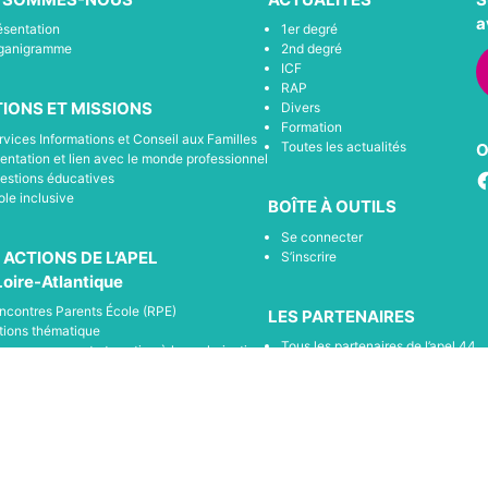
a
ésentation
1er degré
ganigramme
2nd degré
ICF
RAP
IONS ET MISSIONS
Divers
Formation
rvices Informations et Conseil aux Familles
Toutes les actualités
O
ientation et lien avec le monde professionnel
F
estions éducatives
ole inclusive
BOÎTE À OUTILS
Se connecter
 ACTIONS DE L’APEL
S’inscrire
Loire-Atlantique
ncontres Parents École (RPE)
LES PARTENAIRES
tions thématique
Tous les partenaires de l’apel 44
compagnement et soutien à la scolarisation