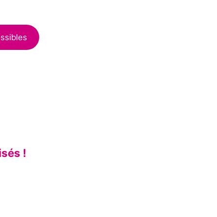
ssibles
isés !