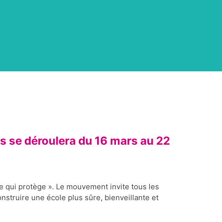
s se déroulera du 16 mars au 22
e qui protège ». Le mouvement invite tous les
construire une école plus sûre, bienveillante et