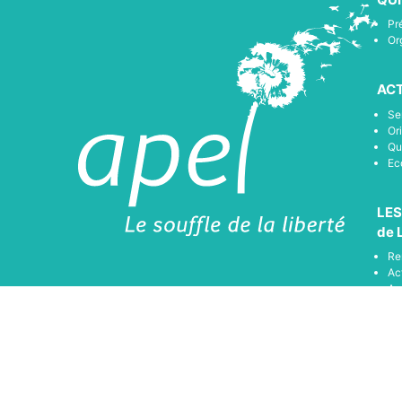
Pr
Or
ACT
Se
Or
Qu
Ec
LES
de 
Re
Ac
Ac