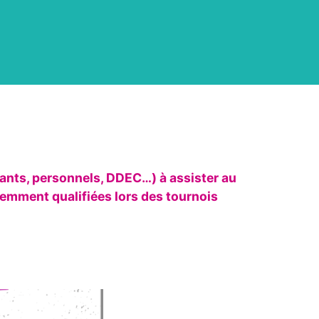
nants, personnels, DDEC…) à assister au
emment qualifiées lors des tournois