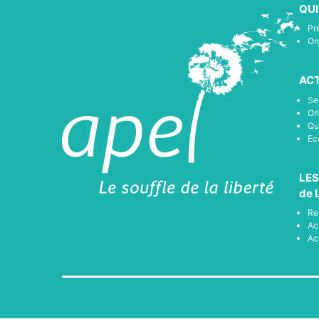
QU
Pr
Or
ACT
Se
Or
Qu
Ec
LES
de 
Re
Ac
Ac