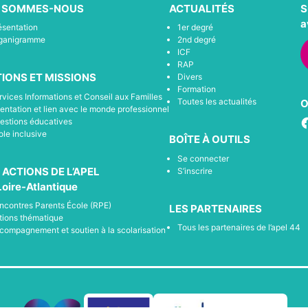
I SOMMES-NOUS
ACTUALITÉS
S
a
ésentation
1er degré
ganigramme
2nd degré
ICF
RAP
IONS ET MISSIONS
Divers
Formation
rvices Informations et Conseil aux Familles
Toutes les actualités
O
ientation et lien avec le monde professionnel
F
estions éducatives
ole inclusive
BOÎTE À OUTILS
Se connecter
 ACTIONS DE L’APEL
S’inscrire
Loire-Atlantique
ncontres Parents École (RPE)
LES PARTENAIRES
tions thématique
Tous les partenaires de l’apel 44
compagnement et soutien à la scolarisation