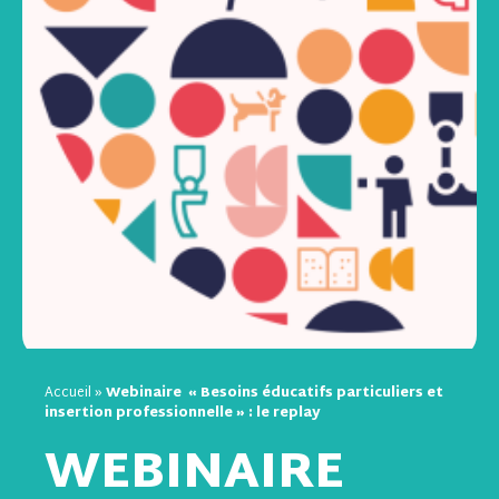
Accueil
»
Webinaire « Besoins éducatifs particuliers et
insertion professionnelle » : le replay
WEBINAIRE