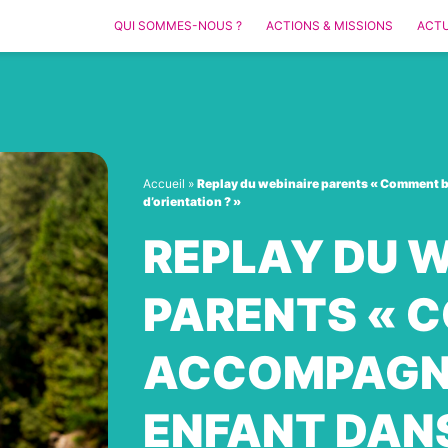
QUI SOMMES-NOUS ?
ACTIONS & MISSIONS
ACTU
Accueil
»
Replay du webinaire parents « Comment b
d’orientation ? »
REPLAY DU W
PARENTS « 
ACCOMPAGN
ENFANT DANS