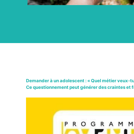
Demander à un adolescent : « Quel métier veux-tu fai
Ce questionnement peut générer des craintes et fre