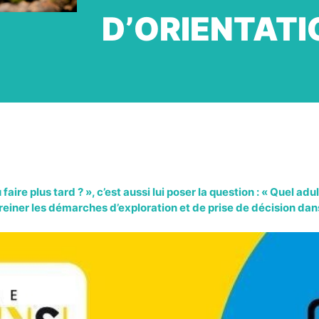
D’ORIENTATI
re plus tard ? », c’est aussi lui poser la question : « Quel adu
iner les démarches d’exploration et de prise de décision dans 