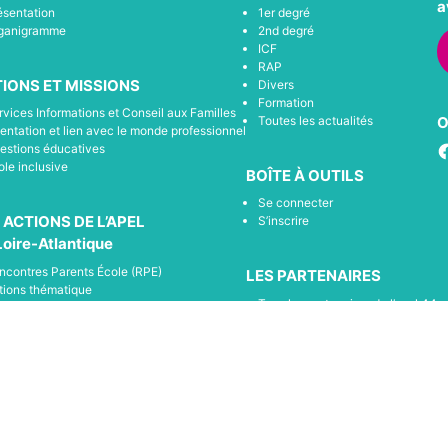
a
ésentation
1er degré
ganigramme
2nd degré
ICF
RAP
IONS ET MISSIONS
Divers
Formation
rvices Informations et Conseil aux Familles
Toutes les actualités
O
ientation et lien avec le monde professionnel
F
estions éducatives
ole inclusive
BOÎTE À OUTILS
Se connecter
 ACTIONS DE L’APEL
S’inscrire
Loire-Atlantique
ncontres Parents École (RPE)
LES PARTENAIRES
tions thématique
Tous les partenaires de l’apel 44
compagnement et soutien à la scolarisation