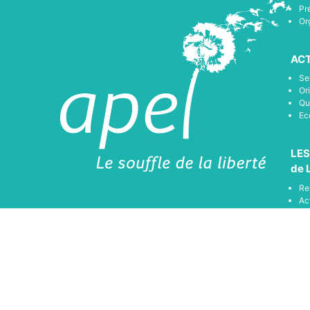
Pr
Or
ACT
Se
Or
Qu
Ec
LES
de 
Re
Ac
Ac