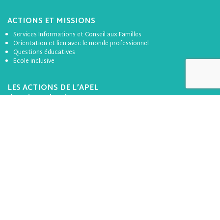
ACTIONS ET MISSIONS
Services Informations et Conseil aux Familles
Orientation et lien avec le monde professionnel
Questions éducatives
Ecole inclusive
LES ACTIONS DE L’APEL
de Loire-Atlantique
Rencontres Parents École (RPE)
Actions thématique
Accompagnement et soutien à la scolarisation
ACTUALITÉS
1er degré
2nd degré
ICF
RAP
Divers
Formation