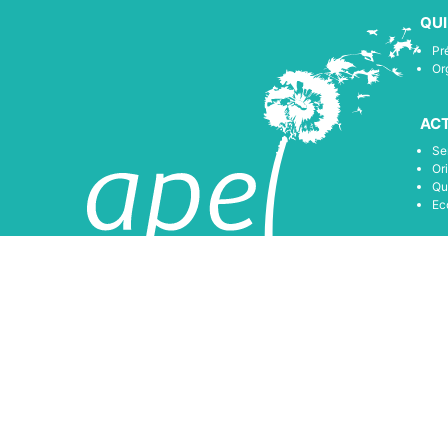
QU
Pr
Or
ACT
Se
Or
Qu
Ec
LES
de 
Re
Ac
Ac