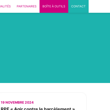
ALITÉS
PARTENAIRES
BOÎTE À OUTILS
CONTACT
19 NOVEMBRE 2024
RPE « Agir contre le harcèlement »