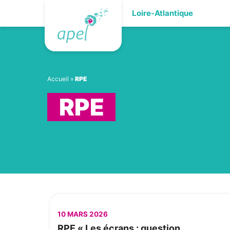
Skip
Loire-Atlantique
to
content
Accueil
»
RPE
RPE
10 MARS 2026
RPE « Les écrans : question