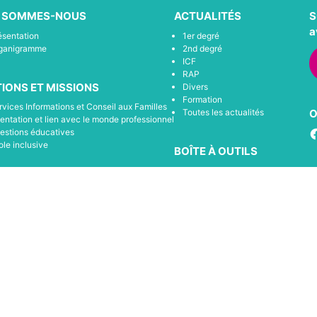
I SOMMES-NOUS
ACTUALITÉS
S
a
ésentation
1er degré
ganigramme
2nd degré
ICF
RAP
IONS ET MISSIONS
Divers
Formation
rvices Informations et Conseil aux Familles
Toutes les actualités
O
ientation et lien avec le monde professionnel
F
estions éducatives
ole inclusive
BOÎTE À OUTILS
Se connecter
 ACTIONS DE L’APEL
S’inscrire
Loire-Atlantique
ncontres Parents École (RPE)
LES PARTENAIRES
tions thématique
Tous les partenaires de l’apel 44
compagnement et soutien à la scolarisation