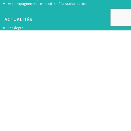
Accompagnement et soutien à la scolarisation
ACTUALITÉS
1er degré
2nd degré
ICF
RAP
Divers
Formation
Toutes les actualités
BOÎTE À OUTILS
Se connecter
S’inscrire
LES PARTENAIRES
Tous les partenaires de l’apel 44
Suivez-nous