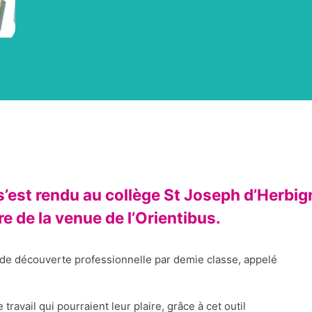
F s’est rendu au collège St Joseph d’Herbi
e de la venue de l’Orientibus.
r de découverte professionnelle par demie classe, appelé
 travail qui pourraient leur plaire, grâce à cet outil