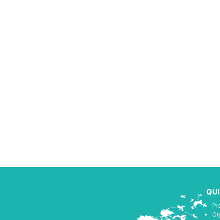
QU
Pr
Or