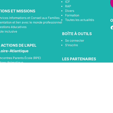
ICF
RAP
IONS ET MISSIONS
Divers
Formation
rvices Informations et Conseil aux Familles
Toutes les actualités
O
ientation et lien avec le monde professionnel
F
estions éducatives
ole inclusive
BOÎTE À OUTILS
Se connecter
 ACTIONS DE L’APEL
S’inscrire
Loire-Atlantique
ncontres Parents École (RPE)
LES PARTENAIRES
tions thématique
Tous les partenaires de l’apel 44
compagnement et soutien à la scolarisation