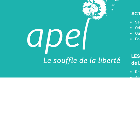
ACT
Se
Or
Qu
Ec
LES
de 
Re
Ac
Ac