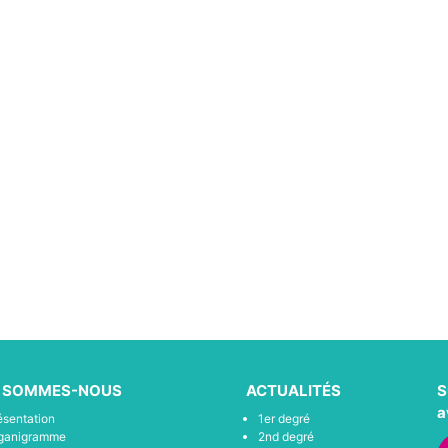
I SOMMES-NOUS
ACTUALITÉS
S
a
ésentation
1er degré
ganigramme
2nd degré