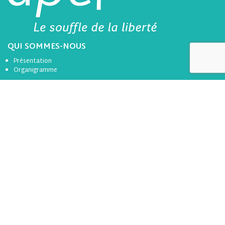
QUI SOMMES-NOUS
Présentation
Organigramme
ACTIONS ET MISSIONS
Services Informations et Conseil aux Familles
Orientation et lien avec le monde professionnel
Questions éducatives
Ecole inclusive
LES ACTIONS DE L’APEL
de Loire-Atlantique
Rencontres Parents École (RPE)
Actions thématique
Accompagnement et soutien à la scolarisation