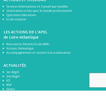
ACTIONS ET MISSIONS
Services Informations et Conseil aux Familles
Orientation et lien avec le monde professionnel
Questions éducatives
Ecole inclusive
LES ACTIONS DE L’APEL
de Loire-Atlantique
Rencontres Parents École (RPE)
Actions thématique
Accompagnement et soutien à la scolarisation
ACTUALITÉS
1er degré
2nd degré
ICF
RAP
Divers
Formation
Toutes les actualités